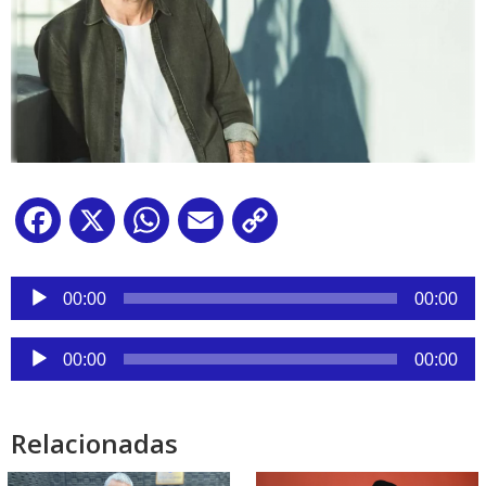
Facebook
X
WhatsApp
Email
Copy
Link
Reproductor
de
00:00
00:00
audio
Reproductor
00:00
00:00
de
audio
Relacionadas