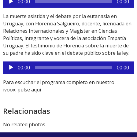
de
00:00
00:00
audio
La muerte asistida y el debate por la eutanasia en
Uruguay, con Florencia Salgueiro, docente, licenciada en
Relaciones Internacionales y Magíster en Ciencias
Políticas, integrante y vocera de la asociación Empatía
Uruguay. El testimonio de Florencia sobre la muerte de
su padre ha sido clave en el debate público sobre la ley.
Reproductor
de
00:00
00:00
audio
Para escuchar el programa completo en nuestro
ivoox:
pulse aquí
Relacionadas
No related photos.