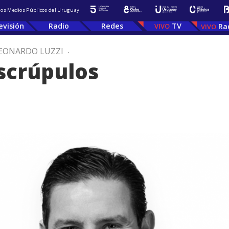
 los Medios Públicos del Uruguay
evisión
Radio
Redes
TV
Ra
EONARDO LUZZI
.
scrúpulos