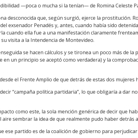
dibilidad —poca o mucha si la tenían— de Romina Celeste P
na desconocida que, según surgió, ejerce la prostitución. 
 del exsenador Penadés y, antes, cuando había sido detenida
rla cuando ella fue a una manifestación claramente frenteam
n su visita a la Intendencia de Montevideo.
nseguida se hacen cálculos y se tironea un poco más de la p
e en un principio se aceptó como verdadera) y la comproba
a desde el Frente Amplio de que detrás de estas dos mujeres 
ecir “campaña política partidaria”, lo que obligaría a dar n
pacto como este, la sola mención genérica de decir que hab
l aire sembrar la idea de que realmente pudo haber detrás a
e ese partido es de la coalición de gobierno para perjudicar