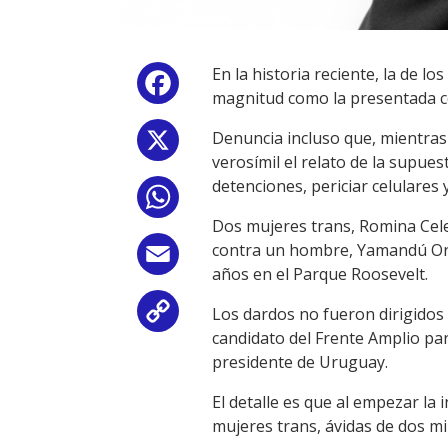
En la historia reciente, la de 
Facebook
magnitud como la presentada co
Denuncia incluso que, mientras 
X
verosímil el relato de la supuest
detenciones, periciar celulares
WhatsApp
Dos mujeres trans, Romina Celes
contra un hombre, Yamandú Orsi
Email
años en el Parque Roosevelt.
Los dardos no fueron dirigidos 
Copy
candidato del Frente Amplio par
Link
presidente de Uruguay.
El detalle es que al empezar l
mujeres trans, ávidas de dos m