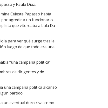
apasso y Paula Díaz.
Romina Celeste Papasso había
 por agredir a un funcionario
plista que vitoreaba a Lula Da
iola para ver qué surge tras la
ción luego de que todo era una
había “una campaña política”.
ombres de dirigentes y de
ía una campaña política alcanzó
lgún partido.
 a un eventual duro rival como