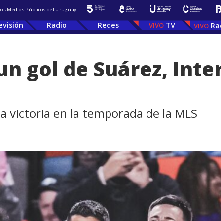
 los Medios Públicos del Uruguay
evisión
Radio
Redes
TV
Ra
un gol de Suárez, Inte
ra victoria en la temporada de la MLS