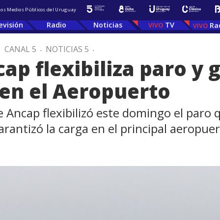
 los Medios Públicos del Uruguay
evisión
Radio
Noticias
TV
Ra
.
CANAL 5
.
NOTICIAS 5
.
ap flexibiliza paro y 
en el Aeropuerto
e Ancap flexibilizó este domingo el paro 
antizó la carga en el principal aeropuert