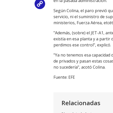
en la pasada administración.
Copy
Según Colina, el paro previó qu
Link
servicio, ni el suministro de su
ministerios, Fuerza Aérea, etcé
"Además, (sobre) el JET-A1, an
existía en esa planta y a partir
perdimos ese control", explicó.
"Ya no tenemos esa capacidad d
de privados y pasan estas cosas
no sucedería", acotó Colina.
Fuente: EFE
Relacionadas