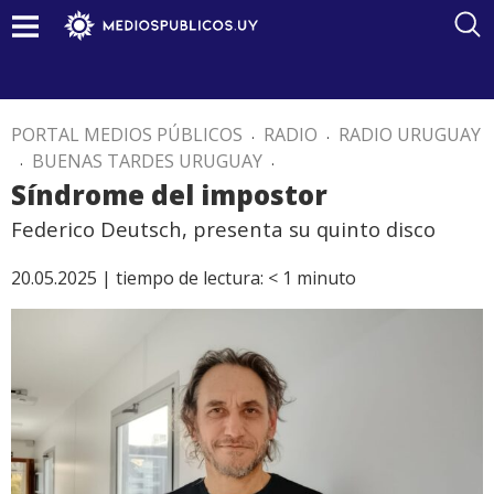
PORTAL MEDIOS PÚBLICOS
.
RADIO
.
RADIO URUGUAY
.
BUENAS TARDES URUGUAY
.
Síndrome del impostor
Federico Deutsch, presenta su quinto disco
20.05.2025 |
tiempo de lectura:
< 1
minuto