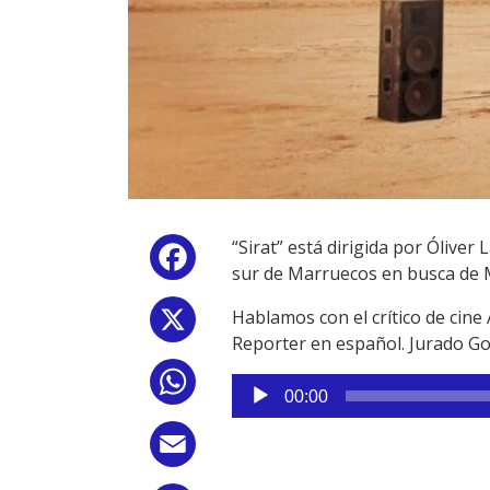
“Sirat” está dirigida por Ólive
Facebook
sur de Marruecos en busca de M
Hablamos con el crítico de cine
X
Reporter en español. Jurado Go
WhatsApp
Reproductor
00:00
de
audio
Email