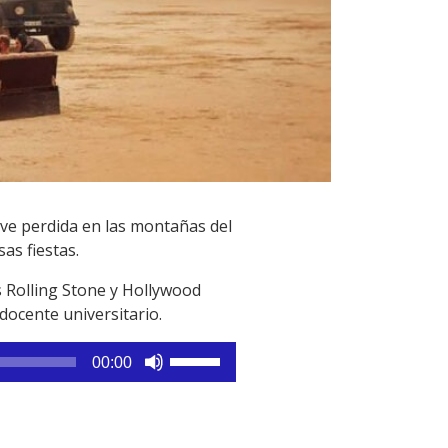
rave perdida en las montañas del
as fiestas.
s Rolling Stone y Hollywood
docente universitario.
Utiliza
00:00
las
teclas
de