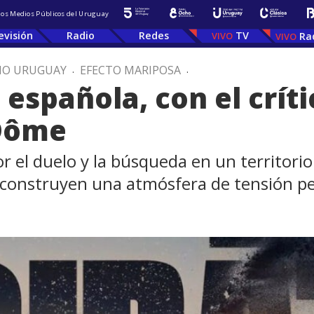
 los Medios Públicos del Uruguay
evisión
Radio
Redes
TV
Ra
IO URUGUAY
.
EFECTO MARIPOSA
.
a española, con el crít
Dôme
 el duelo y la búsqueda en un territorio
re construyen una atmósfera de tensión 