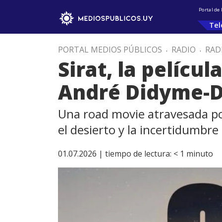
Portal de
Tel
PORTAL MEDIOS PÚBLICOS
.
RADIO
.
RAD
Sirat, la películ
André Didyme-
Una road movie atravesada por
el desierto y la incertidumb
01.07.2026 |
tiempo de lectura:
< 1
minuto