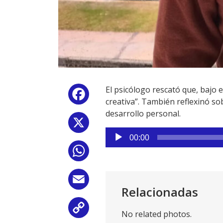
El psicólogo rescató que, bajo e
Facebook
creativa”. También reflexinó so
desarrollo personal.
X
Reproductor
00:00
de
WhatsApp
audio
Email
Relacionadas
Copy
No related photos.