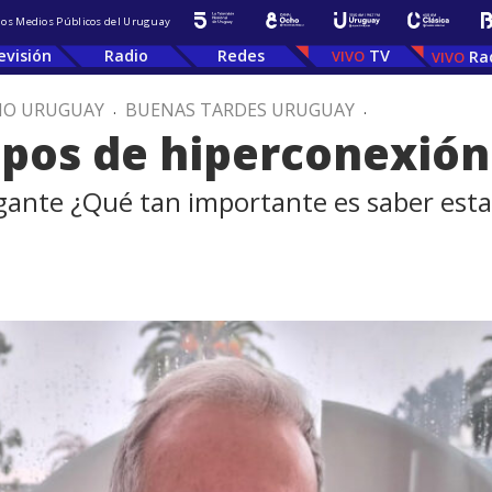
 los Medios Públicos del Uruguay
evisión
Radio
Redes
TV
Ra
IO URUGUAY
.
BUENAS TARDES URUGUAY
.
mpos de hiperconexión
ante ¿Qué tan importante es saber estar