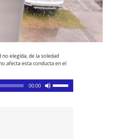
d no elegida, de la soledad
mo afecta esta conducta en el
Utiliza
00:00
las
teclas
de
flecha
arriba/abajo
para
aumentar