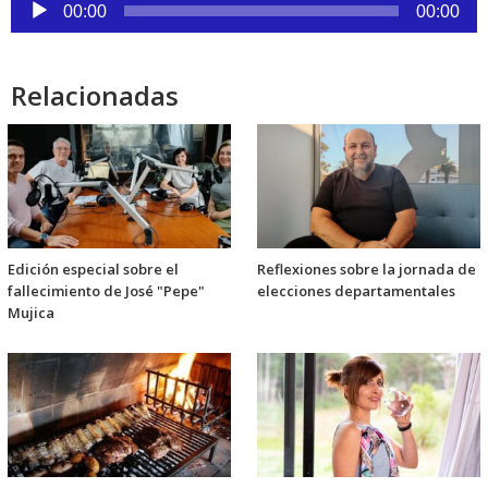
Reproductor
00:00
00:00
de
audio
Relacionadas
Edición especial sobre el
Reflexiones sobre la jornada de
fallecimiento de José "Pepe"
elecciones departamentales
Mujica