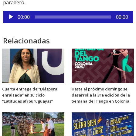
paradero.
Reproductor
de
00:00
00:00
audio
Relacionadas
Cuarta entrega de “Diáspora
Hasta el próximo domingo se
enraizada” en su ciclo
desarrolla la 3ra edición de la
“Latitudes afrouruguayas”
Semana del Tango en Colonia