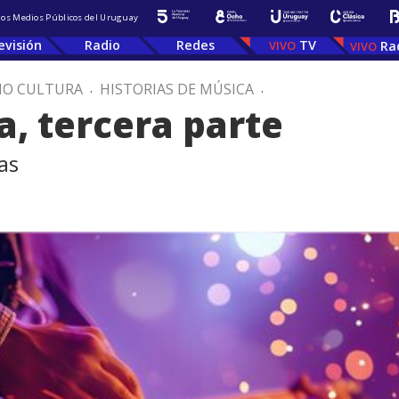
 los Medios Públicos del Uruguay
evisión
Radio
Redes
TV
Ra
IO CULTURA
.
HISTORIAS DE MÚSICA
.
a, tercera parte
as