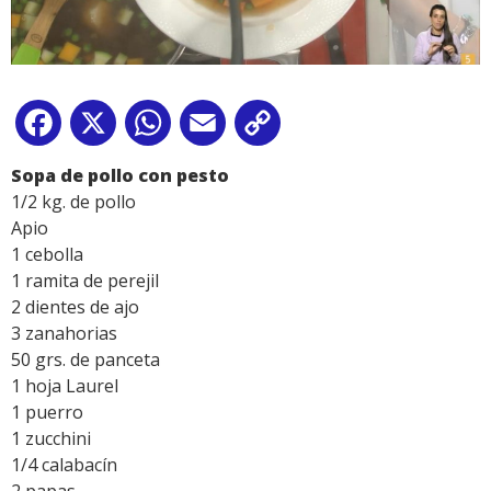
Facebook
X
WhatsApp
Email
Copy
Link
Sopa de pollo con pesto
1/2 kg. de pollo
Apio
1 cebolla
1 ramita de perejil
2 dientes de ajo
3 zanahorias
50 grs. de panceta
1 hoja Laurel
1 puerro
1 zucchini
1/4 calabacín
2 papas