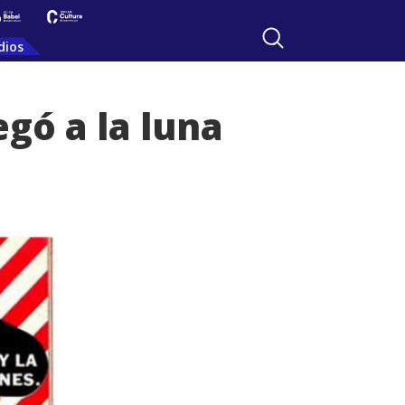
dios
egó a la luna