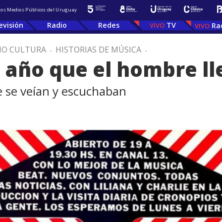
 los Medios Públicos del Uruguay
evisión
Radio
Redes
TV
Ra
IO CULTURA
.
HISTORIAS DE MÚSICA
.
 año que el hombre ll
 se veían y escuchaban