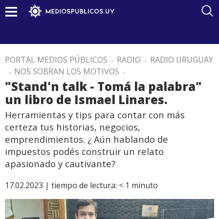
PORTAL MEDIOS PÚBLICOS
.
RADIO
.
RADIO URUGUAY
.
NOS SOBRAN LOS MOTIVOS
.
"Stand'n talk - Tomá la palabra"
un libro de Ismael Linares.
Herramientas y tips para contar con más
certeza tus historias, negocios,
emprendimientos. ¿ Aún hablando de
impuestos podés construir un relato
apasionado y cautivante?
17.02.2023 |
tiempo de lectura:
< 1
minuto