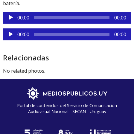
batería.
Reproductor
00:00
00:00
de
audio
Reproductor
00:00
00:00
de
audio
Relacionadas
No related photos.
Portal de contenidos del Servicio de Comunicación
Audiovisual Nacional - SECAN - Uruguay