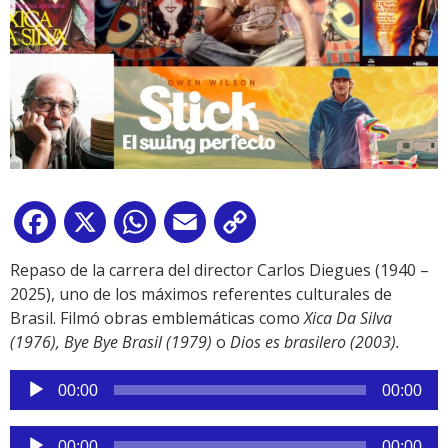
Facebook
X
WhatsApp
Email
Copy
Link
Repaso de la carrera del director Carlos Diegues (1940 –
2025), uno de los máximos referentes culturales de
Brasil. Filmó obras emblemáticas como
Xica Da Silva
(1976), Bye Bye Brasil (1979)
o
Dios es brasilero (2003).
Reproductor
00:00
00:00
de
audio
Reproductor
00:00
00:00