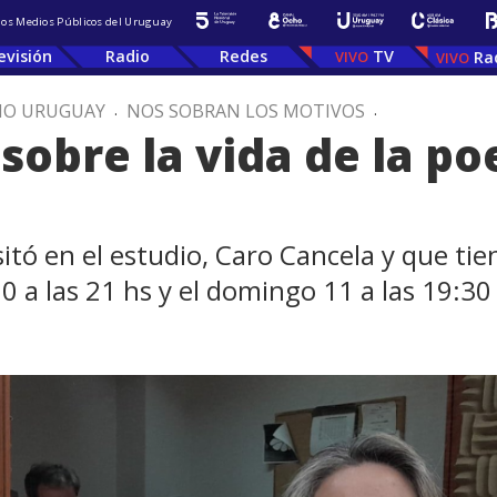
 los Medios Públicos del Uruguay
evisión
Radio
Redes
TV
Ra
IO URUGUAY
.
NOS SOBRAN LOS MOTIVOS
.
 sobre la vida de la po
itó en el estudio, Caro Cancela y que ti
10 a las 21 hs y el domingo 11 a las 19:30