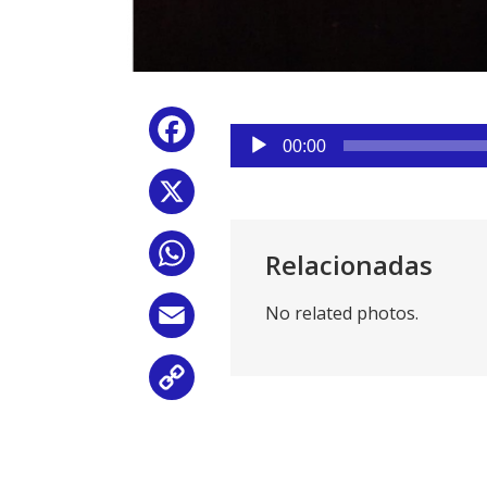
Reproductor
Facebook
de
00:00
audio
X
WhatsApp
Relacionadas
No related photos.
Email
Copy
Link