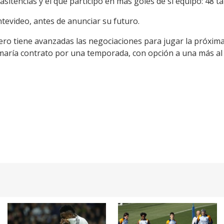
asitencias y el que participó en más goles de si equipo:
48 ta
evideo, antes de anunciar su futuro.
tero tiene avanzadas las negociaciones para jugar la próxim
rmaría contrato por una temporada, con opción a una más al f