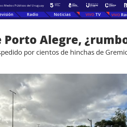
 los Medios Públicos del Uruguay
evisión
Radio
Noticias
TV
Ra
e Porto Alegre, ¿rumb
spedido por cientos de hinchas de Gremi