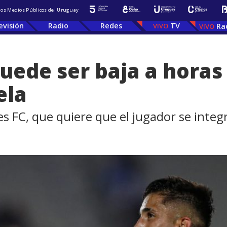
 los Medios Públicos del Uruguay
evisión
Radio
Redes
TV
Ra
uede ser baja a horas 
ela
s FC, que quiere que el jugador se inte