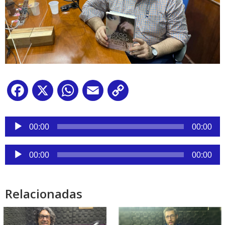
Facebook
X
WhatsApp
Email
Copy
Link
Reproductor
de
00:00
00:00
audio
Reproductor
00:00
00:00
de
audio
Relacionadas