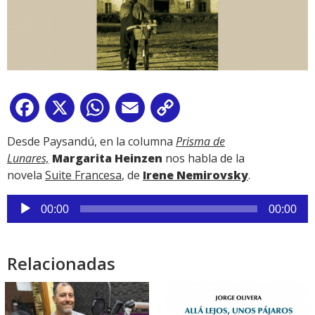
Facebook
X
WhatsApp
Email
Copy
Link
Desde Paysandú, en la columna
Prisma de
Lunares,
Margarita Heinzen
nos habla de la
novela
Suite Francesa
, de
Irene Nemirovsky
.
Reproductor
00:00
00:00
de
audio
Relacionadas