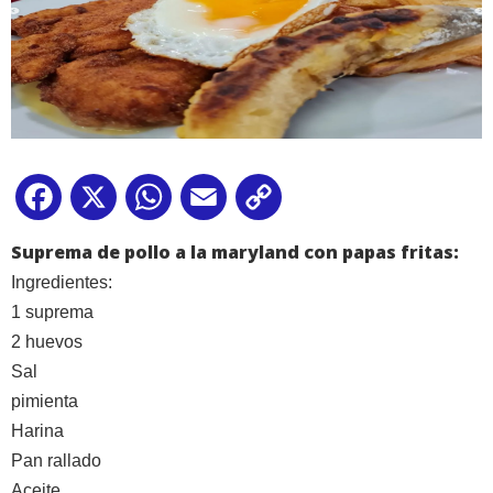
Facebook
X
WhatsApp
Email
Copy
Link
Suprema de pollo a la maryland con papas fritas:
Ingredientes:
1 suprema
2 huevos
Sal
pimienta
Harina
Pan rallado
Aceite