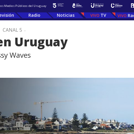
 los Medios Públicos del Uruguay
evisión
Radio
Noticias
TV
Ra
.
CANAL 5
.
 en Uruguay
ssy Waves