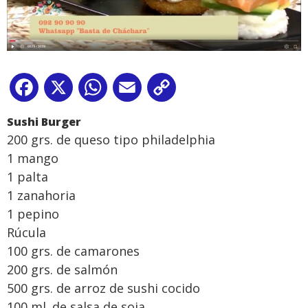
Facebook
X
WhatsApp
Email
Copy
Link
Sushi Burger
200 grs. de queso tipo philadelphia
1 mango
1 palta
1 zanahoria
1 pepino
Rúcula
100 grs. de camarones
200 grs. de salmón
500 grs. de arroz de sushi cocido
100 ml. de salsa de soja