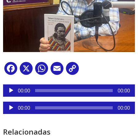
Facebook
X
WhatsApp
Email
Copy
Link
Reproductor
de
00:00
00:00
audio
Reproductor
00:00
00:00
de
audio
Relacionadas