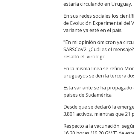
estaría circulando en Uruguay.
Link
En sus redes sociales los cien
de Evolución Experimental del 
variante ya esté en el país.
"En mi opinión ómicron ya circu
SARSCoV2. ¿Cuál es el mensaje? 
resaltó el virólogo.
En la misma línea se refirió Mor
uruguayos se den la tercera dos
Esta variante se ha propagado 
países de Sudamérica.
Desde que se declaró la emergen
3.801 activos, mientras que 21 
Respecto a la vacunación, según
16.20 horas (19.20 GMT) de est