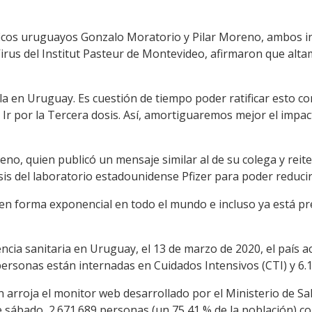
tíficos uruguayos Gonzalo Moratorio y Pilar Moreno, ambos i
Virus del Institut Pasteur de Montevideo, afirmaron que alt
la en Uruguay. Es cuestión de tiempo poder ratificar esto c
Ir por la Tercera dosis. Así, amortiguaremos mejor el impac
eno, quien publicó un mensaje similar al de su colega y reit
is del laboratorio estadounidense Pfizer para poder reducir
en forma exponencial en todo el mundo e incluso ya está pr
cia sanitaria en Uruguay, el 13 de marzo de 2020, el país a
personas están internadas en Cuidados Intensivos (CTI) y 6.1
 arroja el monitor web desarrollado por el Ministerio de Sa
e sábado, 2.671.689 personas (un 75,41 % de la población) 