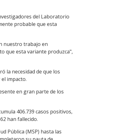
nvestigadores del Laboratorio
amente probable que esta
on nuestro trabajo en
to que esta variante produzca",
eró la necesidad de que los
 el impacto.
esente en gran parte de los
cumula 406.739 casos positivos,
62 han fallecido.
lud Pública (MSP) hasta las
completaron su pauta de