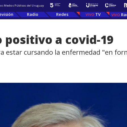
 los Medios Públicos del Uruguay
evisión
Radio
Redes
TV
Ra
 positivo a covid-19
a estar cursando la enfermedad "en form