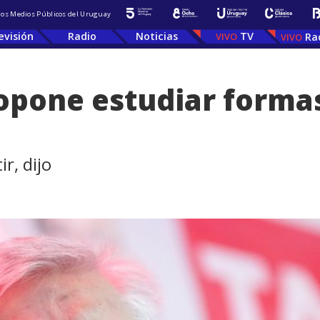
 los Medios Públicos del Uruguay
evisión
Radio
Noticias
TV
Ra
opone estudiar formas
r, dijo