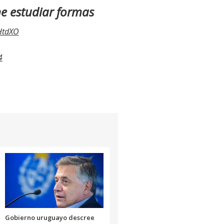
ne estudiar formas
HtdXO
4
Gobierno uruguayo descree