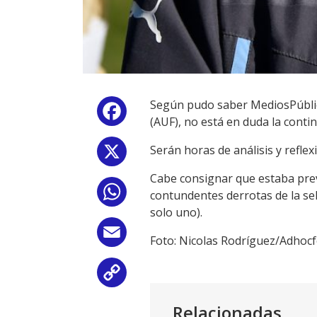
Según pudo saber MediosPúblico
Facebook
(AUF), no está en duda la conti
Serán horas de análisis y reflex
X
Cabe consignar que estaba previ
WhatsApp
contundentes derrotas de la sel
solo uno).
Email
Foto: Nicolas Rodríguez/Adhoc
Copy
Link
Relacionadas