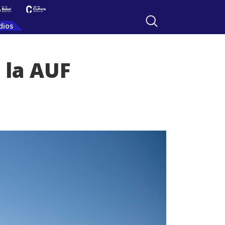
dios
 la AUF