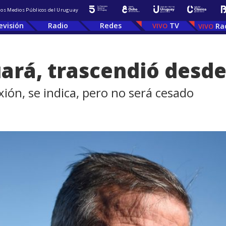
 los Medios Públicos del Uruguay
evisión
Radio
Redes
TV
Ra
ará, trascendió desde
xión, se indica, pero no será cesado