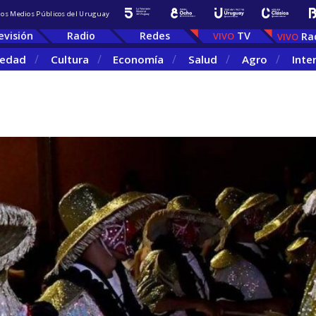
 los Medios Públicos del Uruguay
evisión
Radio
Redes
TV
Ra
iedad
Cultura
Economía
Salud
Agro
Inte