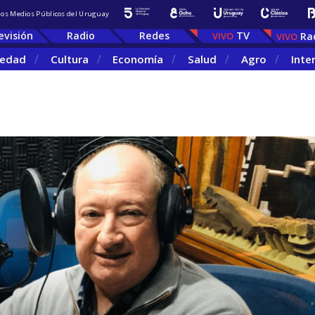
 los Medios Públicos del Uruguay
evisión
Radio
Redes
TV
Ra
iedad
Cultura
Economía
Salud
Agro
Inte