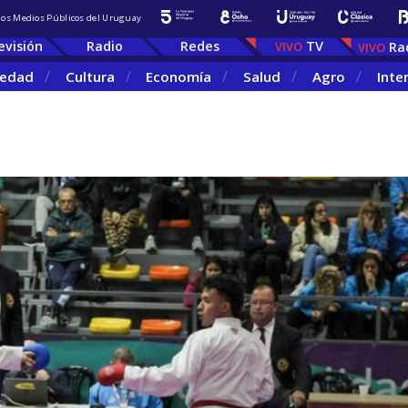
 los Medios Públicos del Uruguay
evisión
Radio
Redes
TV
Ra
iedad
Cultura
Economía
Salud
Agro
Inte