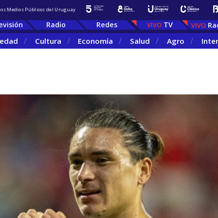
 los Medios Públicos del Uruguay
evisión
Radio
Redes
TV
Ra
iedad
Cultura
Economía
Salud
Agro
Inte