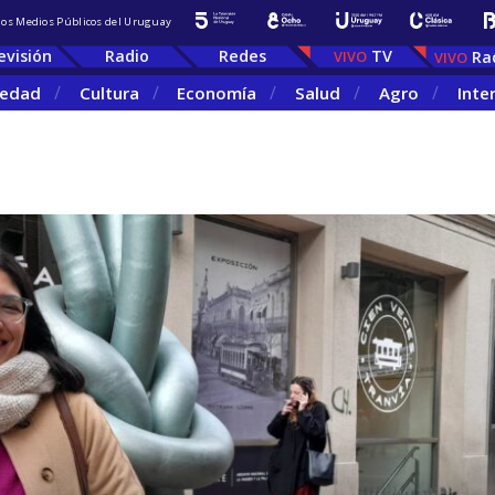
 los Medios Públicos del Uruguay
evisión
Radio
Redes
TV
Ra
iedad
Cultura
Economía
Salud
Agro
Inte