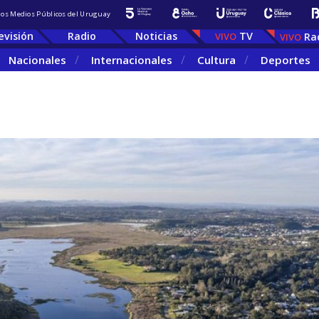
 los Medios Públicos del Uruguay
evisión
Radio
Noticias
TV
Ra
Nacionales
Internacionales
Cultura
Deportes