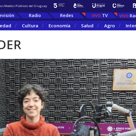
 los Medios Públicos del Uruguay
evisión
Radio
Redes
TV
Ra
iedad
Cultura
Economía
Salud
Agro
Inte
DER