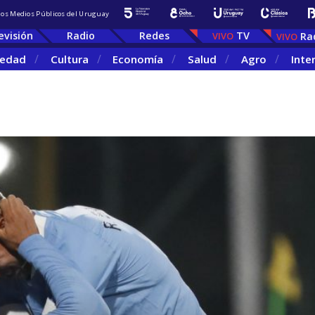
 los Medios Públicos del Uruguay
evisión
Radio
Redes
TV
Ra
iedad
Cultura
Economía
Salud
Agro
Inte