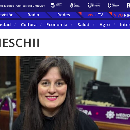
 los Medios Públicos del Uruguay
evisión
Radio
Redes
TV
Ra
iedad
Cultura
Economía
Salud
Agro
Inte
ESCHII