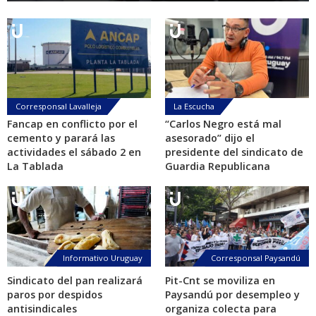
Corresponsal Lavalleja
La Escucha
Fancap en conflicto por el
“Carlos Negro está mal
cemento y parará las
asesorado” dijo el
actividades el sábado 2 en
presidente del sindicato de
La Tablada
Guardia Republicana
Informativo Uruguay
Corresponsal Paysandú
Sindicato del pan realizará
Pit-Cnt se moviliza en
paros por despidos
Paysandú por desempleo y
antisindicales
organiza colecta para