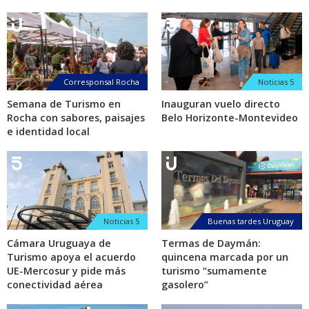
Corresponsal Rocha
Noticias 5
Semana de Turismo en
Inauguran vuelo directo
Rocha con sabores, paisajes
Belo Horizonte-Montevideo
e identidad local
Noticias 5
Buenas tardes Uruguay
Cámara Uruguaya de
Termas de Daymán:
Turismo apoya el acuerdo
quincena marcada por un
UE-Mercosur y pide más
turismo “sumamente
conectividad aérea
gasolero”