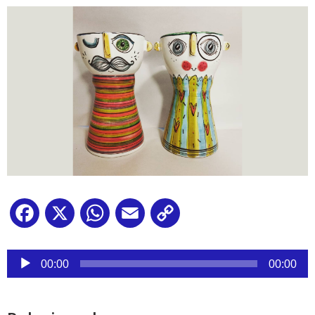
Facebook
X
WhatsApp
Email
Copy
Link
Reproductor
de
00:00
00:00
audio