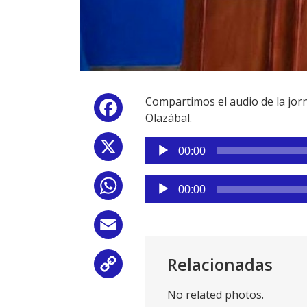
Compartimos el audio de la jorna
Facebook
Olazábal.
Reproductor
X
00:00
de
audio
Reproductor
WhatsApp
00:00
de
audio
Email
Relacionadas
Copy
No related photos.
Link