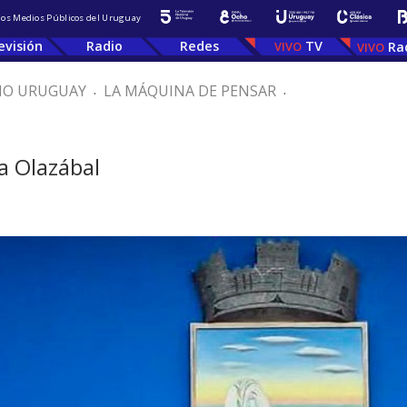
 los Medios Públicos del Uruguay
evisión
Radio
Redes
TV
Ra
IO URUGUAY
.
LA MÁQUINA DE PENSAR
.
a Olazábal