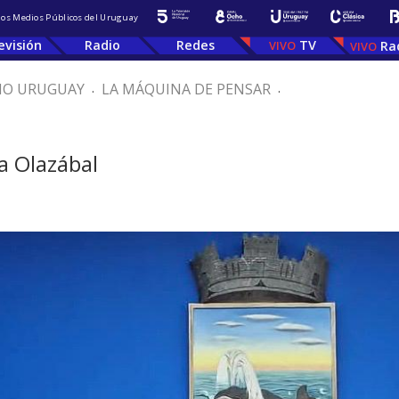
 los Medios Públicos del Uruguay
evisión
Radio
Redes
TV
Ra
IO URUGUAY
.
LA MÁQUINA DE PENSAR
.
a Olazábal