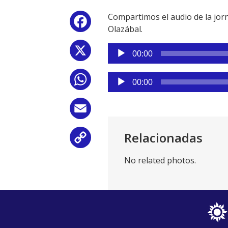
Compartimos el audio de la jorna
Facebook
Olazábal.
Reproductor
X
00:00
de
audio
Reproductor
WhatsApp
00:00
de
audio
Email
Relacionadas
Copy
No related photos.
Link