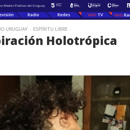
 los Medios Públicos del Uruguay
evisión
Radio
Redes
TV
Ra
IO URUGUAY
.
ESPÍRITU LIBRE
.
piración Holotrópica