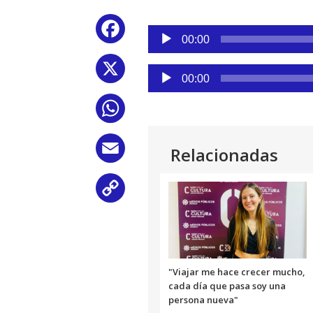
Reproductor
Facebook
de
00:00
audio
X
Reproductor
00:00
de
audio
WhatsApp
Email
Relacionadas
Copy
Link
"Viajar me hace crecer mucho,
cada día que pasa soy una
persona nueva"