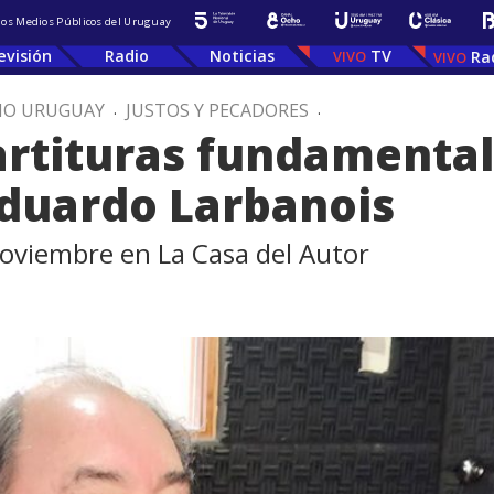
 los Medios Públicos del Uruguay
evisión
Radio
Noticias
TV
Ra
IO URUGUAY
.
JUSTOS Y PECADORES
.
artituras fundamental
Eduardo Larbanois
noviembre en La Casa del Autor