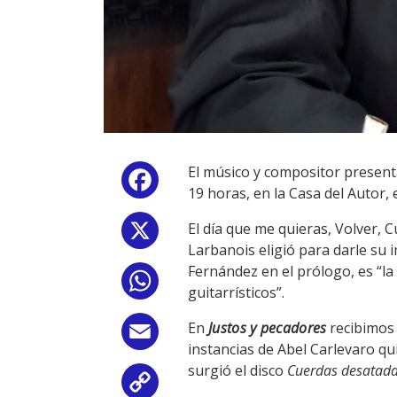
El músico y compositor presenta
Facebook
19 horas, en la Casa del Autor,
El día que me quieras, Volver,
X
Larbanois eligió para darle su
Fernández en el prólogo, es “la
WhatsApp
guitarrísticos”.
En
Justos y pecadores
recibimos 
Email
instancias de Abel Carlevaro q
surgió el disco
Cuerdas desatad
Copy