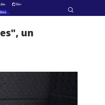
dios
es", un