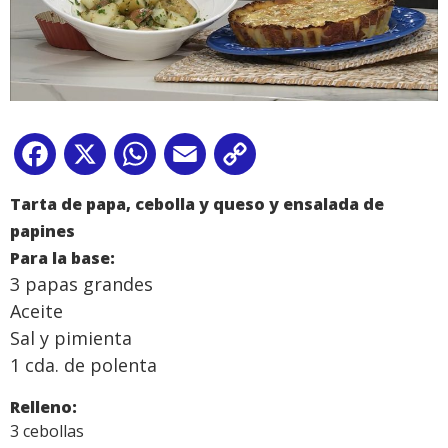
Facebook
X
WhatsApp
Email
Copy
Link
Tarta de papa, cebolla y que
so y ensalada de
papines
Para la base:
3 papas grandes
Aceite
Sal y pimienta
1 cda. de polenta
Relleno:
3 cebollas