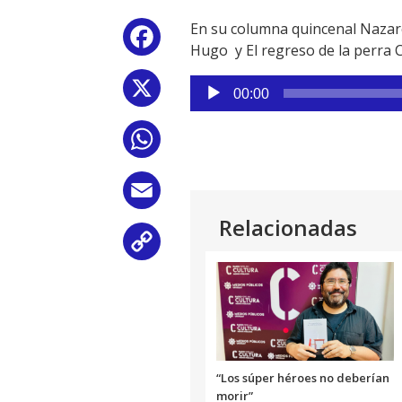
En su columna quincenal Nazare
Facebook
Hugo y El regreso de la perra 
Reproductor
X
00:00
de
audio
WhatsApp
Email
Relacionadas
Copy
Link
“Los súper héroes no deberían
morir”