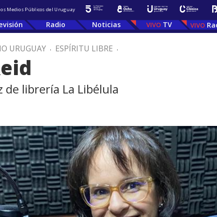
 los Medios Públicos del Uruguay
evisión
Radio
Noticias
TV
Ra
IO URUGUAY
.
ESPÍRITU LIBRE
.
Reid
e librería La Libélula