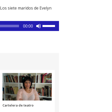
Los siete maridos de Evelyn
Utiliza
00:00
las
teclas
de
flecha
arriba/abajo
para
aumentar
o
disminuir
el
volumen.
Cartelera de teatro