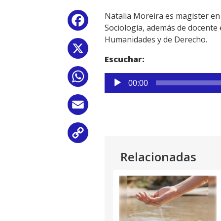
Natalia Moreira es magister en 
Facebook
Sociología, además de docente 
Humanidades y de Derecho.
X
Escuchar:
WhatsApp
Reproductor
00:00
de
audio
Email
Copy
Relacionadas
Link