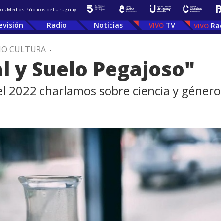
 los Medios Públicos del Uruguay
evisión
Radio
Noticias
TV
Ra
IO CULTURA
.
al y Suelo Pegajoso"
l 2022 charlamos sobre ciencia y género