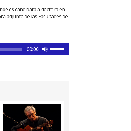
onde es candidata a doctora en
ra adjunta de las Facultades de
Utiliza
00:00
las
teclas
de
flecha
arriba/abajo
para
aumentar
o
disminuir
el
volumen.