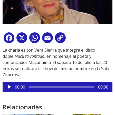
Facebook
X
WhatsApp
Email
Copy
Link
La charla es con Vera Sienra que integra el disco
doble
Macu ta cantado,
en homenaje al poeta y
comunicador Macunaíma. El sábado 16 de julio a las 20
horas se realizará el show del mismo nombre en la Sala
Zitarrosa.
Reproductor
00:00
00:00
de
audio
Relacionadas