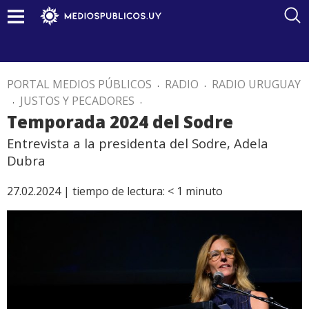
PORTAL MEDIOS PÚBLICOS
.
RADIO
.
RADIO URUGUAY
.
JUSTOS Y PECADORES
.
Temporada 2024 del Sodre
Entrevista a la presidenta del Sodre, Adela
Dubra
27.02.2024 |
tiempo de lectura:
< 1
minuto