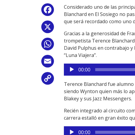
Considerado uno de las princip
Facebook
Blanchard en El Sosiego no pas
que será recordado como uno d
X
Gracias a la generosidad de Fr
trompetista Terence Blanchard j
WhatsApp
David Pulphus en contrabajo y E
“Luna Viajera”.
Email
Reproductor
00:00
de
Copy
audio
Terence Blanchard fue alumno d
siendo Wynton quien más lo ap
Link
Blakey y sus Jazz Messengers.
Recién integrado al circuito co
carrera estalló en gran éxito 
Reproductor
00:00