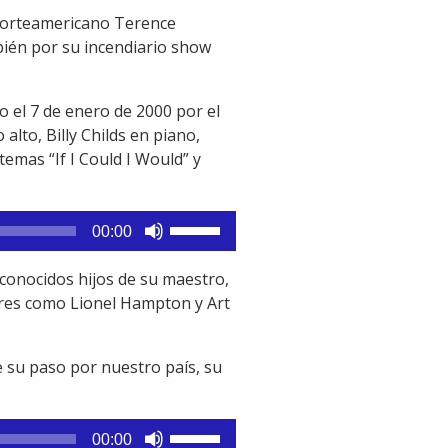
 norteamericano Terence
bién por su incendiario show
 el 7 de enero de 2000 por el
lto, Billy Childs en piano,
emas “If I Could I Would” y
Utiliza
00:00
las
teclas
conocidos hijos de su maestro,
de
eres como Lionel Hampton y Art
flecha
arriba/abajo
e su paso por nuestro país, su
para
aumentar
o
Utiliza
disminuir
00:00