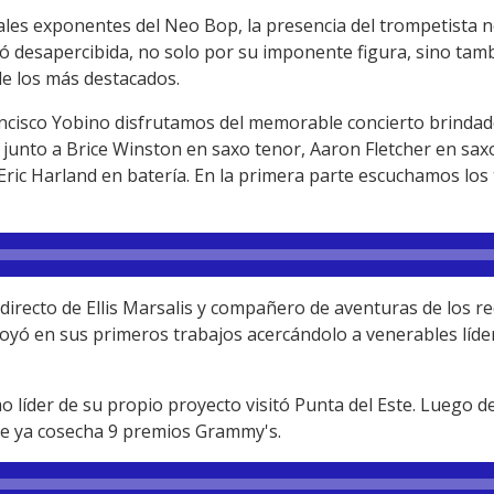
ales exponentes del Neo Bop, la presencia del trompetista
ó desapercibida, no solo por su imponente figura, sino tam
e los más destacados.
ancisco Yobino disfrutamos del memorable concierto brindado
unto a Brice Winston en saxo tenor, Aaron Fletcher en saxo a
ric Harland en batería. En la primera parte escuchamos los t
irecto de Ellis Marsalis y compañero de aventuras de los re
oyó en sus primeros trabajos acercándolo a venerables líd
mo líder de su propio proyecto visitó Punta del Este. Luego d
que ya cosecha 9 premios Grammy's.