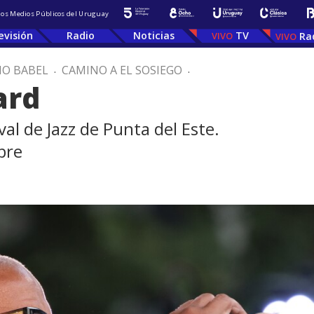
 los Medios Públicos del Uruguay
evisión
Radio
Noticias
TV
Ra
IO BABEL
.
CAMINO A EL SOSIEGO
.
ard
val de Jazz de Punta del Este.
bre